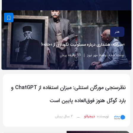
به
اشتراک
بگذارید.
هنر
کپی
«میراث»؛ هشداری درباره مسئولیت نگهداری از «خانه»!
لینک
نوشته شده توسط مهر نیوز
59 دقیقه پیش
نظرسنجی مورگان استنلی: میزان استفاده از ChatGPT و
بارد گوگل هنوز فوق‌العاده پایین است
2 سال پیش
نویسنده:
دیجیاتو
__