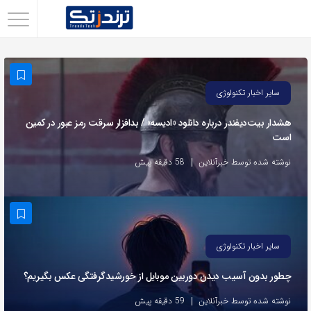
اشتراک
گذاری
با
سایر اخبار تکنولوژی
استفاده
از
هشدار بیت‌دیفندر درباره دانلود «ادیسه» / بدافزار سرقت رمز عبور در کمین
است
روش‌های
زیر
نوشته شده توسط خبرآنلاین
58 دقیقه پیش
می‌توانید
این
صفحه
را
سایر اخبار تکنولوژی
با
چطور بدون آسیب دیدن دوربین موبایل از خورشیدگرفتگی عکس بگیریم؟
دوستان
خود
نوشته شده توسط خبرآنلاین
59 دقیقه پیش