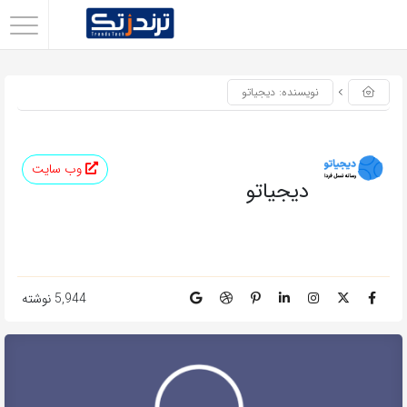
اشتراک
گذاری
نویسنده: دیجیاتو
با
استفاده
از
وب سایت
روش‌های
دیجیاتو
زیر
می‌توانید
این
صفحه
5,944 نوشته
را
با
دوستان
خود