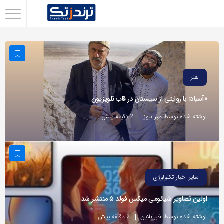
اشتراک
گذاری
با
استفاده
هنر
از
«آسباد» با روایتی از سیستان در قاب تلویزیون
روش‌های
زیر
نوشته شده توسط مهر نیوز
2 دقیقه پیش
می‌توانید
این
صفحه
را
سایر اخبار تکنولوژی
با
اولین تصاویر شیائومی میکس فولد ۵ منتشر شد
دوستان
خود
نوشته شده توسط خبرآنلاین
2 دقیقه پیش