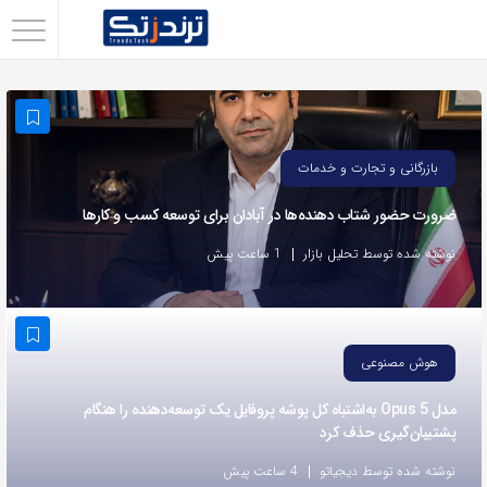
اشتراک
گذاری
با
استفاده
بازرگانی و تجارت و خدمات
از
ضرورت حضور شتاب ‌دهنده‌ها در آبادان برای توسعه کسب‌ و کارها
روش‌های
زیر
نوشته شده توسط تحلیل بازار
1 ساعت پیش
می‌توانید
این
صفحه
هوش مصنوعی
را
با
مدل Opus 5 به‌اشتباه کل پوشه پروفایل یک توسعه‌دهنده را هنگام
پشتیبان‌گیری حذف کرد
دوستان
خود
نوشته شده توسط دیجیاتو
4 ساعت پیش