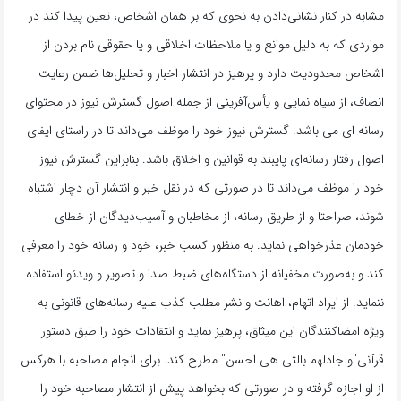
مشابه در کنار نشانی‌دادن به نحوی که بر همان اشخاص، تعین پیدا کند در
مواردی که به دلیل موانع و یا ملاحظات اخلاقی و یا حقوقی نام بردن از
اشخاص محدودیت دارد و پرهیز در انتشار اخبار و تحلیل‌ها ضمن رعایت
انصاف، از سیاه ‌نمایی و یأس‌آفرینی از جمله اصول گسترش نیوز در محتوای
رسانه ای می باشد. گسترش نیوز خود را موظف می‌داند تا در راستای ایفای
اصول رفتار رسانه‌ای پایبند به قوانین و اخلاق باشد. بنابراین گسترش نیوز
خود را موظف می‌داند تا در صورتی که در نقل خبر و انتشار آن دچار اشتباه
شوند، صراحتا و از طریق رسانه، از مخاطبان و آسیب‌دیدگان از خطای
خودمان عذرخواهی نماید. به منظور کسب خبر، خود و رسانه خود را معرفی
کند و به‌صورت مخفیانه از دستگاه‌های ضبط صدا و تصویر و ویدئو استفاده
ننماید. از ایراد اتهام، اهانت و نشر مطلب کذب علیه رسانه‌های قانونی به
‌ویژه امضاکنندگان این میثاق، پرهیز نماید و انتقادات‌ خود را طبق دستور
قرآنی"و جادلهم بالتی هی احسن" مطرح کند. برای انجام مصاحبه با هرکس
از او اجازه گرفته و در صورتی که بخواهد پیش از انتشار مصاحبه خود را