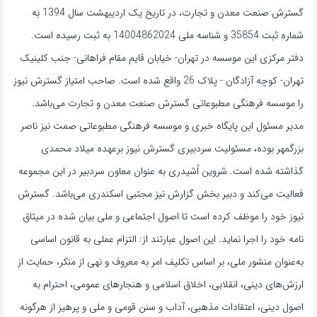
به
گسترش صنعت معدن و تجارت، در تاریخ یک اردیبهشت سال 1394 به
اشتراک
شماره ثبت 35854 و شناسه ملی 14004862024 به ثبت رسیده است.
بگذارید.
دفتر مرکزی این موسسه در تهران- خیابان قایم مقام فراهانی- جنب کلینیک
تهران- کوچه آزادگان - پلاک 26 واقع شده است. صاحب امتیاز گسترش نیوز
کپی
را موسسه فرهنگی مطبوعاتی گسترش صنعت معدن و تجارت می‌باشد.
لینک
مدیر مسئول این پایگاه خبری و موسسه فرهنگی مطبوعاتی صمت نیز ناصر
بزرگمهر بوده، مسئولیت سردبیری گسترش نیوز برعهده میلاد محمدی
گذاشته شده است. شروین اُشیدری به عنوان معاون سردبیر در این مجموعه
فعالیت می‌کند و دبیر بخش گزارش نیز مجتبی اسکندری می‌باشد. گسترش
نیوز خود را موظف کرده است تا اصول اجتماعی و ملی بیان شده در میثاق
نامه خود را اجرا نماید. این اصول عبارتند از: التزام عملی به قانون اساسی
به‌عنوان منشور ملی، بر اساس تکلیف امر به‌ معروف و نهی از منکر، حمایت از
ارزش‌های دینی، انقلابی، اخلاق اسلامی و هنجارهای عمومی، احترام به
اصول دینی، اعتقادات مذهبی، آداب و سنن قومی و ملی و ‌پرهیز از هرگونه