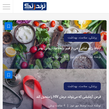
اشتراک
گذاری
با
استفاده
پزشکی، سلامت، بهداشت
از
ارتباط رژیم غذایی غنی از فیبر با سلامت روانی بهتر
روش‌های
زیر
نوشته شده توسط مهر نیوز
4 ساعت پیش
می‌توانید
این
صفحه
را
پزشکی، سلامت، بهداشت
با
قرص آزمایشی که می‌تواند درمان HIV را متحول کند
دوستان
خود
نوشته شده توسط مهر نیوز
4 ساعت پیش