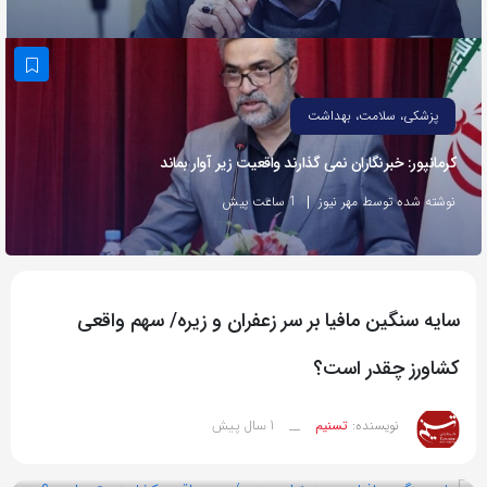
به
اشتراک
بگذارید.
پزشکی، سلامت، بهداشت
کپی
کرمانپور: خبرنگاران نمی گذارند واقعیت زیر آوار بماند
لینک
نوشته شده توسط مهر نیوز
1 ساعت پیش
سایه سنگین مافیا بر سر زعفران و زیره/ سهم واقعی
کشاورز چقدر است؟
1 سال پیش
نویسنده:
تسنیم
__
بازدید 61