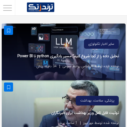
اشتراک
گذاری
با
استفاده
سایر اخبار تکنولوژی
از
تحلیل داده را از کجا شروع کنیم؟ مسیر یادگیری python تا Power BI
روش‌های
زیر
نوشته شده توسط کارشناس روابط عمومی
34 دقیقه پیش
می‌توانید
این
صفحه
را
پزشکی، سلامت، بهداشت
با
توئیت قابل تامل وزیر بهداشت برای خبرنگاران
دوستان
خود
نوشته شده توسط مهر نیوز
1 ساعت پیش