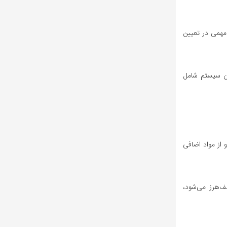
مهمی در تعیین
ین سیستم شامل
 از مواد اضافی
 بذرها تحت تابش قرار می‌گیرند. تابش یونیزان موجب تخریب DNA بذرهای علف‌هرز می‌شود،