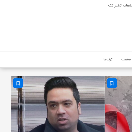
لیغات ترندز تک
صنعت
ترندها