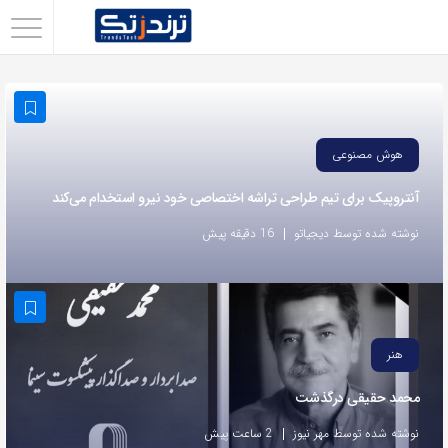
اشتراک
گذاری
با
استفاده
هوش مصنوعی
از
آنتروپیک برای تیم طراحی تراشه اختصاصی خود نیرو استخدام می‌کند
روش‌های
زیر
نوشته شده توسط دیجیاتو
16 دقیقه پیش
می‌توانید
این
صفحه
را
هنر
با
محمد حقیقی درگذشت
دوستان
خود
نوشته شده توسط مهر نیوز
2 ساعت پیش