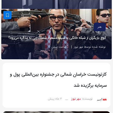
به
اشتراک
بگذارید.
هنر
کپی
کوچ بازیگران از شبکه خانگی به سیما؛ مسعود شصت‌چی به مذاکره می‌رود؟
لینک
نوشته شده توسط مهر نیوز
2 ساعت پیش
کارتونیست خراسان شمالی در جشنواره بین‌المللی پول و
سرمایه برگزیده شد
2 ماه پیش
نویسنده:
مهر نیوز
__