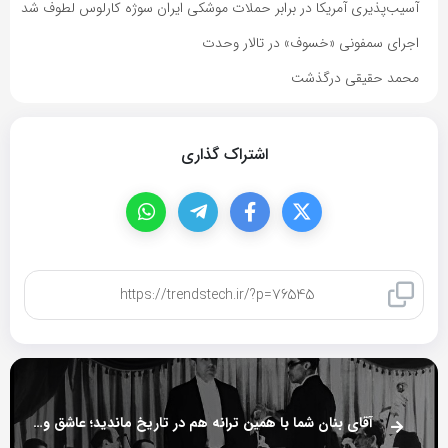
آسیب‌پذیری آمریکا در برابر حملات موشکی ایران سوژه کارلوس لطوف شد
اجرای سمفونی «خسوف» در تالار وحدت
محمد حقیقی درگذشت
اشتراک گذاری
کپی لینک
آقای بنان شما با همین ترانه هم در تاریخ ماندید؛ عاشق و دلبسته این خاکم