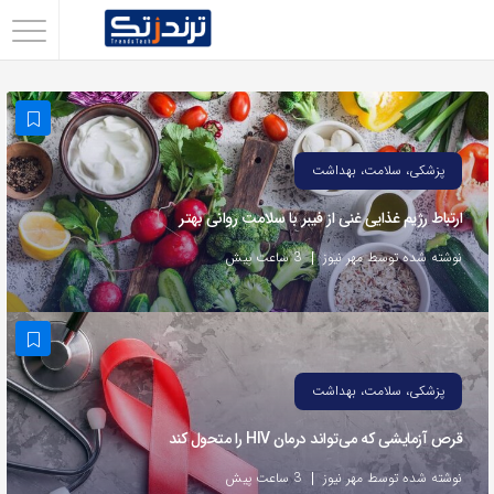
اشتراک
گذاری
با
استفاده
پزشکی، سلامت، بهداشت
از
ارتباط رژیم غذایی غنی از فیبر با سلامت روانی بهتر
روش‌های
زیر
نوشته شده توسط مهر نیوز
3 ساعت پیش
می‌توانید
این
صفحه
را
پزشکی، سلامت، بهداشت
با
قرص آزمایشی که می‌تواند درمان HIV را متحول کند
دوستان
خود
نوشته شده توسط مهر نیوز
3 ساعت پیش