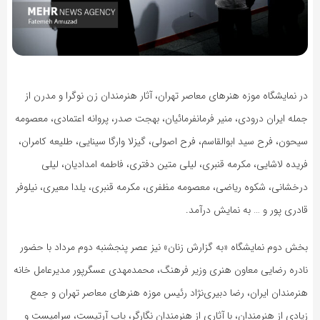
در نمایشگاه موزه هنرهای معاصر تهران، آثار هنرمندان زن نوگرا و مدرن از
جمله ایران درودی، منیر فرمانفرمائیان، بهجت صدر، پروانه اعتمادی، معصومه
سیحون، فرح سید ابوالقاسم، فرح اصولی، گیزلا وارگا سینایی، طلیعه کامران،
فریده لاشایی، مکرمه قنبری، لیلی متین دفتری، فاطمه امدادیان، لیلی
درخشانی، شکوه ریاضی، معصومه مظفری، مکرمه قنبری، یلدا معیری، نیلوفر
قادری پور و … به نمایش درآمد.
بخش دوم نمایشگاه «به گزارش زنان» نیز عصر پنجشنبه دوم مرداد با حضور
نادره رضایی معاون هنری وزیر فرهنگ، محمدمهدی عسگرپور مدیرعامل خانه
هنرمندان ایران، رضا دبیری‌نژاد رئیس موزه هنرهای معاصر تهران و جمع
زیادی از هنرمندان، با آثاری از هنرمندان نگارگر، پاپ آرتیست، سرامیست و