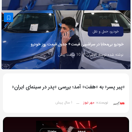
به
اشتراک
بگذارید.
خودرو، حمل و نقل
کپی
خودرو بی‌محابا در سراشیبی قیمت+ جدول قیمت روز خودرو
لینک
نوشته شده توسط اکوایران
10 ساعت پیش
«پیر پسر» به «هفت» آمد؛ بررسی «پدر در سینمای ایران»
1 سال پیش
نویسنده:
مهر نیوز
__