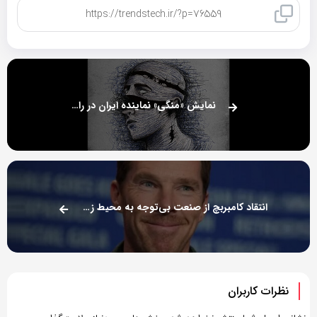
کپی لینک
نمایش «منگی» نماینده ایران در راه گرجستان
انتقاد کامبربچ از صنعت بی‌توجه به محیط زیست هالیوود
نظرات کاربران