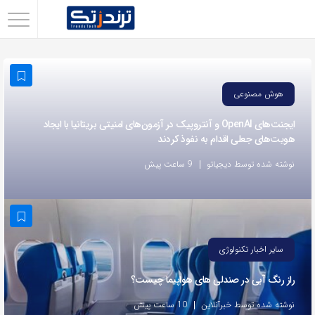
اشتراک
گذاری
با
هوش مصنوعی
استفاده
از
ایجنت‌های OpenAI و آنتروپیک در آزمون‌های امنیتی بریتانیا با ایجاد
هویت‌های جعلی اقدام به نفوذ کردند
روش‌های
زیر
نوشته شده توسط دیجیاتو
9 ساعت پیش
می‌توانید
این
صفحه
را
سایر اخبار تکنولوژی
با
راز رنگ آبی در صندلی های هواپیما چیست؟
دوستان
خود
نوشته شده توسط خبرآنلاین
10 ساعت پیش