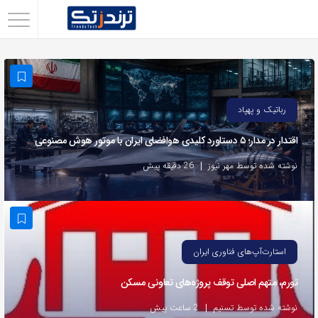
اشتراک
گذاری
با
استفاده
رباتیک و پهپاد
از
اقتدار در مدار؛ ۵ دستاورد کلیدی هوافضای ایران با موتور هوش مصنوعی
روش‌های
زیر
نوشته شده توسط مهر نیوز
26 دقیقه پیش
می‌توانید
این
صفحه
را
استارت‌آپ‌های فناوری ایران
با
تورم، متهم اصلی توقف پروژه‌های تعاونی مسکن
دوستان
خود
نوشته شده توسط تسنیم
2 ساعت پیش