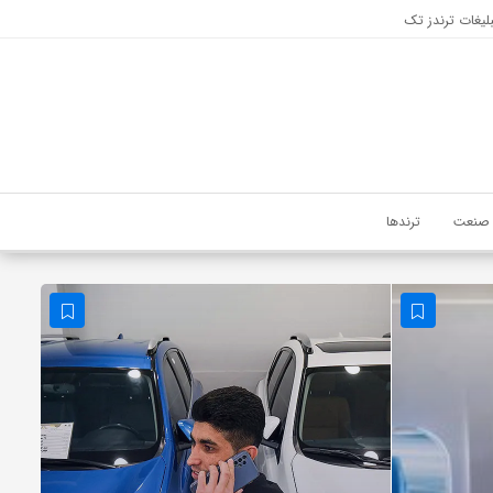
لیغات ترندز تک
صنعت
ترندها