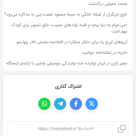
محمد حقیقی درگذشت
کوچ بازیگران از شبکه خانگی به سیما؛ مسعود شصت‌چی به مذاکره می‌رود؟
«می‌خوام به دنیا بیام» و قصه تولدهای عجیب؛ خلق تصویر برای کودک
مهم است
آرزوهای ایرج راد برای «تئاتر متفکر» در افتتاحیه نمایش تالار چهارسو
«ناریا» در تماشاخانه جوانمرد
سفیر ژاپن در ایران نوازنده شد؛ نوازندگی موسیقی اوشین با ارکستر ایستگاه
اشتراک گذاری
کپی لینک