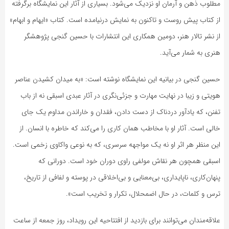
مطلوب ذهن و آرمان او نزدیک می‌شود. بسیاری از آثار این نمایشگاه برگرفته
از کتاب پیش روست و تاکنون به نمایش درنیامده است. کتاب «ایهام و ابهام»
از نشر تالار هنر، دومین همکاری این انتشارات با حسین گنجی پژوهشگر
هنری به شمار می‌آید.
حسین گنجی در بیانیه این نمایشگاه نوشته است: «به میدان کشیدن عناصر
هویتی و زیبا در نهایت مهارت و جزئی‌نگری در آثار عبدی اسبقی نه از باب
تفنن، که یادآور دردناک از دست دادن، فقدان و خاراندن مداوم یک جای
خالی است. آثار او با مخاطب همان کاری را می‌کند که خاطره با انسان. از
این منظر هر اثر او نه یک مواجهه سرسری، که به نوعی واکاوی زخمی است.
اسبقی همچون هر نقاش مولفی راوی دوران خود است. دورانی که
پنهان‌کاری، ناپایداری، بی‌معنایی و بی‌اخلاقی در پوسته و لفافی از تاریخ،
ترس و کلمات، در حال اضمحلال، تکرار و تخریب است».
علاقه‌مندان می‌توانند برای بازدید از افتتاحیه این رویداد، روز جمعه از ساعت