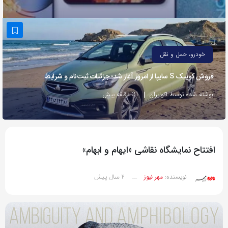
به
اشتراک
بگذارید.
خودرو، حمل و نقل
کپی
فروش کوییک S سایپا از امروز آغاز شد؛ جزئیات ثبت‌نام و شرایط
لینک
نوشته شده توسط اکوایران
31 دقیقه پیش
افتتاح نمایشگاه نقاشی «ایهام و ابهام»
2 سال پیش
نویسنده:
مهر نیوز
__