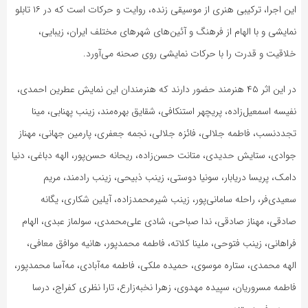
این اجرا، ترکیبی هنری از موسیقی زنده، روایت و حرکات است که در ۱۶ تابلو
نمایشی و با الهام از فرهنگ و آئین‌های شهرهای مختلف ایران، زیبایی،
خلاقیت و قدرت را با حرکات نمایشی روی صحنه می‌آورد.
در این اثر ۴۵ هنرمند حضور دارند که هنرمندان این نمایش عطرین احمدی،
نفیسه اسمعیل‌زاده، پریچهر استنکافی، شقایق بهره‌مند، زینب پهنابی، مینا
تجددنسب، فاطمه جلالی، فائزه جلالی، نجمه جعفری، پارمین جهانی، مهناز
جوادی، ستایش حدیدی، متانت حسن‌زاده، ریحانه حسن‌پور، الهه دباغی، دنیا
دامک، پریسا دریابار، سونیا دوستی، زینب ذبیحی، زینب رادمند، مریم
سعیدی‌فر، راحله سامانی‌پور، زینب شیرمحمدزاده، آیلین شکاری، یگانه
صادقی، مهناز صادقی، ندا صباحی، شادی علی‌محمدی، سولماز عبدی، الهام
فراهانی، زینب فتوحی، ملینا کلاته، فاطمه محمدپور، هانیه موافق معافی،
الهه محمدی، ستاره موسوی، حمیده ملکی، فاطمه مه‌آبادی، مه‌آسا محمدپور،
فاطمه مسروریان، سپیده مهدوی، زهرا نخبه‌زارع، تارا نظری کفراج، درسا