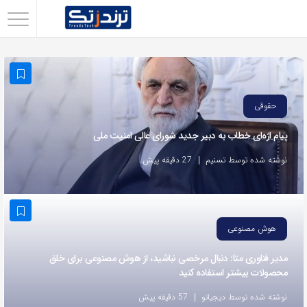
اشتراک
گذاری
با
استفاده
حقوقی
از
پیام اژه‌ای خطاب به دبیر جدید شورای عالی امنیت ملی
روش‌های
زیر
نوشته شده توسط تسنیم
27 دقیقه پیش
می‌توانید
این
صفحه
هوش مصنوعی
را
با
مدیر فناوری متا: دنبال مرخصی نباشید، از هوش مصنوعی برای خلق
محصولات بیشتر استفاده کنید
دوستان
خود
نوشته شده توسط دیجیاتو
57 دقیقه پیش