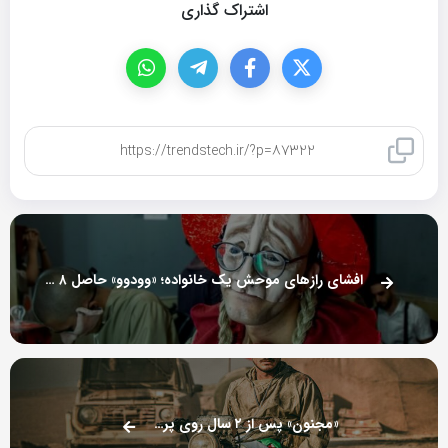
اشتراک گذاری
کپی لینک
افشای رازهای موحش یک خانواده؛ «وودوو» حاصل ۸ ماه تمرین است!
«مجنون» پس از ۲ سال روی پرده می‌رود