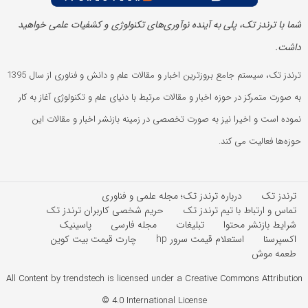
شما با ترندز تک، پلی به آینده‌ نوآوری‌های تکنولوژی و کشفیات علمی خواهید
داشت.
ترندز تک، سیستم جامع بروزترین اخبار و مقالات علم و دانش و فناوری از سال 1395
به صورت متمرکز در حوزه اخبار و مقالات مرتبط با دنیای علم و تکنولوژی آغاز به کار
نموده است و اخیرا نیز به صورت تخصصی در زمینه بازنشر اخبار و مقالات این
حوزه‌ها فعالیت می کند.
ترندز تک
درباره ترندز تک؛ مجله علمی و فناوری
تماس و ارتباط با تیم ترندز تک
حریم شخصی کاربران ترندز تک
شرایط بازنشر محتوا
تبلیغات
مجله فارسی
پاسینیک
اکسپرسنا
استعلام قیمت سرور hp
چارت قیمت بیت کوین
طعمه موش
All Content by trendstech is licensed under a Creative Commons Attribution
4.0 International License ©️