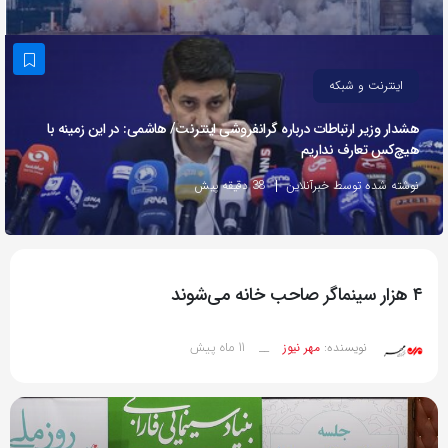
به
اشتراک
بگذارید.
اینترنت و شبکه
هشدار وزیر ارتباطات درباره گرانفروشی اینترنت/ هاشمی: در این زمینه با
کپی
هیچ‌کس تعارف نداریم
لینک
نوشته شده توسط خبرآنلاین
38 دقیقه پیش
۴ هزار سینماگر صاحب خانه می‌شوند
11 ماه پیش
نویسنده:
مهر نیوز
__