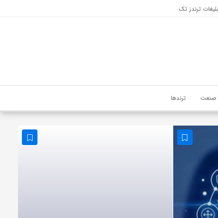
لیغات ترندز تک
صنعت
ترندها