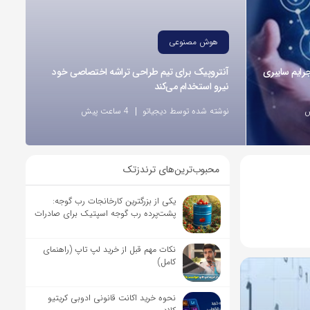
هوش مصنوعی
ر وقوع 55درصد جرایم سایبری
آنتروپیک برای تیم طراحی تراشه اختصاصی خود
نیرو استخدام می‌کند
نوشته شده توسط دیجیاتو
4 ساعت پیش
محبوب‌ترین‌های ترندزتک
یکی از بزرگترین کارخانجات رب گوجه:
پشت‌پرده رب گوجه اسپتیک برای صادرات
نکات مهم قبل از خرید لپ تاپ (راهنمای
کامل)
نحوه خرید اکانت قانونی ادوبی کریتیو