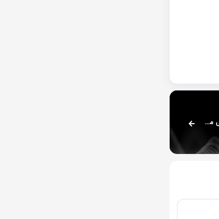
ElevenLabs حالا قابلیت ساخت دستیارهای هوش مصنوعی مکالمه‌ای را فراهم می‌کند