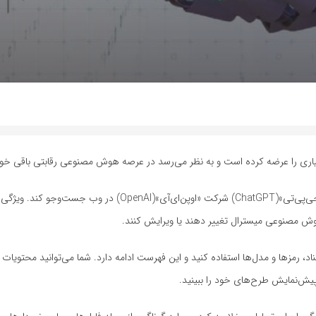
پلتفرم «لو شا»(Le Chat) اکنون می‌تواند مانند «چت‌جی‌پی‌تی»(ChatGPT) شرکت «اوپن‌ای‌آی»(OpenAI) د
 هوش مصنوعی میسترال تغییر دهند یا ویرایش کنند.
، رمزها و مدل‌ها استفاده کنید و این فهرست ادامه دارد. شما می‌توانید محتویات 
پیش‌نمایش طرح‌های خود را ببینید.