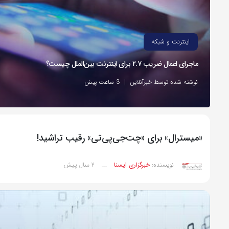
اینترنت و شبکه
ماجرای اعمال ضریب ۲.۷ برای اینترنت بین‌الملل چیست؟
نوشته شده توسط خبرآنلاین
3 ساعت پیش
«میسترال» برای «چت‌جی‌پی‌تی» رقیب تراشید!
2 سال پیش
نویسنده:
خبرگزاری ایسنا
__