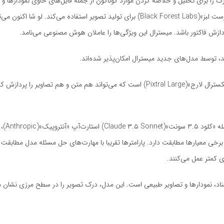
 بر همه این ویژگی‌ها، «لو شا» اکنون می‌تواند اسناد و تصاویر PDF بزرگ را برای تحلیل و خلاصه کردن موارد گوناگون از جمله فایل‌های حاوی نمودا
پردازش کند. این پلتفرم از مدل «فلوکس پرو»(Flux Pro) شرکت «بلک فارست لبز»(Black Forest Labs) برای تولید تصویر استفاده می‌کند. 
ازش فاکتور باشد. میسترال این ویژگی‌ها را عاملان هوش مصنوعی می‌نامد.
د، توسط مدل‌های جدید میسترال امکان‌پذیر شده‌اند.
یکی از دیگر از محصولات معرفی‌شده، مدل هوش مصنوعی موسوم به «پیکسترال لارج»(Pixtral Large) است که می‌تواند هم متن و هم تصا
گل» و «GPT-4o» شرکت اوپن‌ای‌آی در برخی معیارها مطابقت دارد. پارامترها تقریبا با مهارت‌های حل مسئله مدل مطابق
ای کمتر عمل می‌کنند.
ناد، نمودارها و تصاویر طبیعی است. این مدل، درک تصویر را در سطح مرزی نشان 