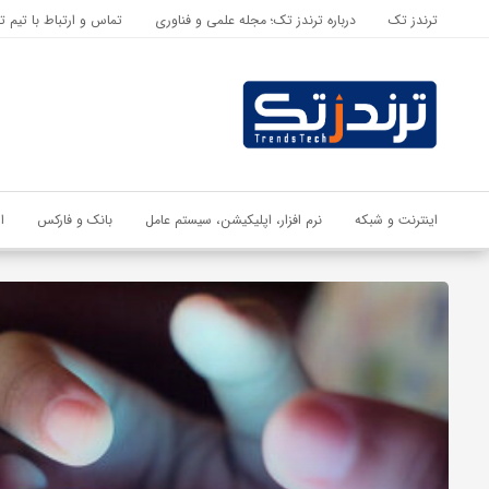
ترندز تک
درباره ترندز تک؛ مجله علمی و فناوری
تماس و ارتباط با تیم ت
اشتراک گذاری
با استفاده از روش‌های زیر می‌توانید این صفحه را با دوستان خود به
اشتراک بگذارید.
کپی لینک
اینترنت و شبکه
نرم افزار، اپلیکیشن، سیستم عامل
بانک و فارکس
ا