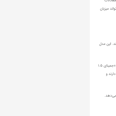
رها و معادلات
لو شا اکنون می‌تواند میزبان
ویر را پردازش کند. این مدل
پیکسترال لارج با داشتن۱۲۴ میلیارد پارامتر، با بهترین مدل‌های پیشرو از جمله «کلود ۳.۵ سونت»(Claude ۳.۵ Sonnet) استارت‌آپ «آنتروپیک»(Anthropic)، «جمینای ۱.۵
ت دارند و
می‌دهد.