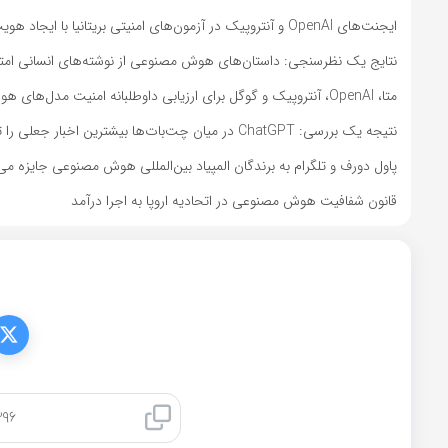
ایجنت‌های OpenAI و آنتروپیک در آزمون‌های امنیتی بریتانیا با ایجاد هویت‌های جعلی اقدام به نفوذ کردند
نتایج یک نظرسنجی: داستان‌های هوش مصنوعی از نوشته‌های انسانی امتیاز
متا، OpenAI، آنتروپیک و گوگل برای ارزیابی داوطلبانه امنیت مدل‌های هوش مصنوعی به کاخ سفید دعوت شدند
نتیجه یک بررسی: ChatGPT در میان چت‌بات‌ها بیشترین اخبار جعلی را تولید می‌کند
پاول دورف و تلگرام به برندگان المپیاد بین‌المللی هوش مصنوعی جایزه می
قانون شفافیت هوش مصنوعی در اتحادیه اروپا به اجرا درآمد
کپی لینک