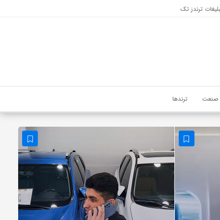
لیغات ترندز تک
صنعت
ترندها