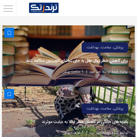
اشتراک
گذاری
با
استفاده
پزشکی، سلامت، بهداشت
از
برای کاهش خطر زوال عقل به جای تماشای تلویزیون مطالعه کنید
روش‌های
زیر
نوشته شده توسط مهر نیوز
1 ساعت پیش
می‌توانید
این
صفحه
را
پزشکی، سلامت، بهداشت
با
باغچه‌های خانگی در کاهش خطر ابتلا به دیابت موثرند
دوستان
خود
نوشته شده توسط مهر نیوز
1 ساعت پیش