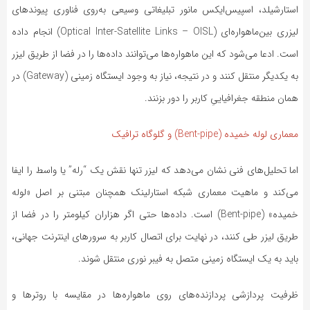
استارشیلد، اسپیس‌ایکس مانور تبلیغاتی وسیعی به‌روی فناوری پیوندهای
لیزری بین‌ماهواره‌ای (Optical Inter-Satellite Links – OISL) انجام داده
است. ادعا می‌شود که این ماهواره‌ها می‌توانند داده‌ها را در فضا از طریق لیزر
به یکدیگر منتقل کنند و در نتیجه، نیاز به وجود ایستگاه زمینی (Gateway) در
همان منطقه جغرافیاییِ کاربر را دور بزنند.
معماری لوله خمیده (Bent-pipe) و گلوگاه ترافیک
اما تحلیل‌های فنی نشان می‌دهد که لیزر تنها نقش یک “رله” یا واسط را ایفا
می‌کند و ماهیت معماری شبکه استارلینک همچنان مبتنی بر اصل «لوله
خمیده» (Bent-pipe) است. داده‌ها حتی اگر هزاران کیلومتر را در فضا از
طریق لیزر طی کنند، در نهایت برای اتصال کاربر به سرورهای اینترنت جهانی،
باید به یک ایستگاه زمینی متصل به فیبر نوری منتقل شوند.
ظرفیت پردازشی پردازنده‌های روی ماهواره‌ها در مقایسه با روترها و