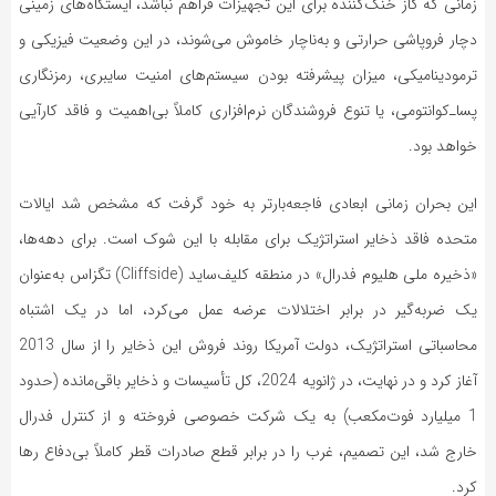
زمانی که گاز خنک‌کننده برای این تجهیزات فراهم نباشد، ایستگاه‌های زمینی
دچار فروپاشی حرارتی و به‌ناچار خاموش می‌شوند، در این وضعیت فیزیکی و
ترمودینامیکی، میزان پیشرفته بودن سیستم‌های امنیت سایبری، رمزنگاری
پسا‌ـ‌کوانتومی، یا تنوع فروشندگان نرم‌افزاری کاملاً بی‌اهمیت و فاقد کارآیی
خواهد بود.
این بحران زمانی ابعادی فاجعه‌بارتر به خود گرفت که مشخص شد ایالات
متحده فاقد ذخایر استراتژیک برای مقابله با این شوک است. برای دهه‌ها،
«ذخیره ملی هلیوم فدرال» در منطقه کلیف‌ساید (Cliffside) تگزاس به‌عنوان
یک ضربه‌گیر در برابر اختلالات عرضه عمل می‌کرد، اما در یک اشتباه
محاسباتی استراتژیک، دولت آمریکا روند فروش این ذخایر را از سال 2013
آغاز کرد و در نهایت، در ژانویه 2024، کل تأسیسات و ذخایر باقی‌مانده (حدود
1 میلیارد فوت‌مکعب) به یک شرکت خصوصی فروخته و از کنترل فدرال
خارج شد، این تصمیم، غرب را در برابر قطع صادرات قطر کاملاً بی‌دفاع رها
کرد.