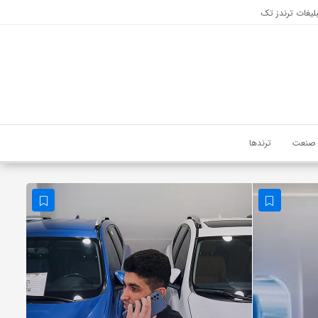
لیغات ترندز تک
صنعت
ترندها