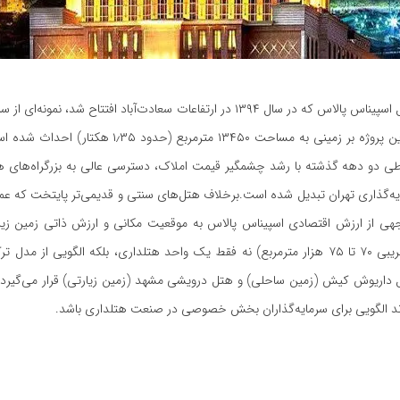
هتل اسپیناس پالاس که سال ۱۳۹۴ در ارتفاعات سعادت‌آباد افتتاح شد هتل اسپیناس پالاس که در سال ۱۳۹۴ در ارتفاعات سعادت‌آباد 
یکی از ارزشمندترین مناطق مسکونی-سرمایه‌ای شمال غرب تهران است. این پروژه بر زمینی به مساح
طی دو دهه گذشته با رشد چشمگیر قیمت املاک، دسترسی عالی به بزرگراه‌های 
رمایه‌گذاری تهران تبدیل شده است.برخلاف هتل‌های سنتی و قدیمی‌تر پایتخت که عمدت
جهی از ارزش اقتصادی اسپیناس پالاس به موقعیت مکانی و ارزش ذاتی زمین زیر
می‌شود. این مجموعه با ۲۱ طبقه و حدود ۴۰۰ اتاق و سوئیت (زیربنای تقریبی ۷۰ تا ۷۵ هزار مترمربع) نه فقط یک واحد هتلداری، بلکه ا
د هتل داریوش کیش (زمین ساحلی) و هتل درویشی مشهد (زمین زیارتی) قرار می‌گیر
واند الگویی برای سرمایه‌گذاران بخش خصوصی در صنعت هتلداری باشد.