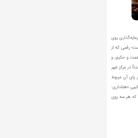
افتتاح شد، نمونه‌ای از سرمایه‌گذاری روی
ت ۱۳۴۵۰ مترمربع (حدود ۱٫۳۵ هکتار) احداث شده است؛ رقمی که از
همت و حکیم، و
اً در مرکز شهر
 پای آن مربوط
لگویی از مدل ترکیبی «هتلداری-
د که هر سه روی