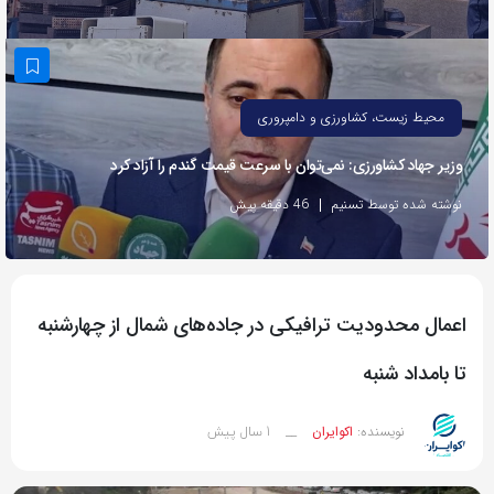
به
اشتراک
بگذارید.
محیط زیست، کشاورزی و دامپروری
کپی
وزیر جهاد کشاورزی: نمی‌توان با سرعت قیمت گندم را آزاد کرد
لینک
نوشته شده توسط تسنیم
46 دقیقه پیش
اعمال محدودیت ترافیکی در جاده‌های شمال از چهارشنبه
تا بامداد شنبه
1 سال پیش
نویسنده:
اکوایران
__