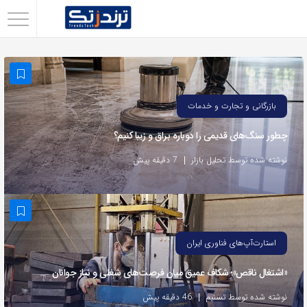
اشتراک
گذاری
با
استفاده
بازرگانی و تجارت و خدمات
از
چطور سنگ‌های قدیمی را دوباره براق و زیبا کنیم؟
روش‌های
زیر
نوشته شده توسط تحلیل بازار
7 دقیقه پیش
می‌توانید
این
صفحه
را
استارت‌آپ‌های فناوری ایران
با
«اشتغال ناقص»؛ شکاف عمیق میان فرصت‌های شغلی و نیاز جوانان
دوستان
خود
نوشته شده توسط تسنیم
46 دقیقه پیش