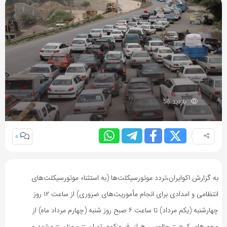
بازدید 58
0
به گزارش اکوایران،تردد موتورسیکلت‌ها (به استثناء موتورسیکلت‌های
انتظامی و امدادی برای انجام مأموریت‌های ضروری) از ساعت ۱۲ روز
چهارشنبه (یکم مرداد) تا ساعت ۶ صبح روز شنبه (چهارم مرداد ماه) از
محورهای کرج – چالوس، هراز، فیروزکوه، تهران – سمنان – مشهد و