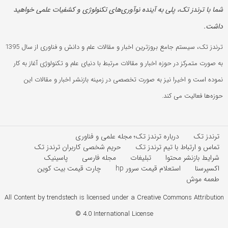
شما با ترندز تک، پلی به آینده‌ نوآوری‌های تکنولوژی و کشفیات علمی خواهید
داشت.
ترندز تک، سیستم جامع بروزترین اخبار و مقالات علم و دانش و فناوری از سال 1395
به صورت متمرکز در حوزه اخبار و مقالات مرتبط با دنیای علم و تکنولوژی آغاز به کار
نموده است و اخیرا نیز به صورت تخصصی در زمینه بازنشر اخبار و مقالات این
حوزه‌ها فعالیت می کند.
ترندز تک
درباره ترندز تک؛ مجله علمی و فناوری
تماس و ارتباط با تیم ترندز تک
حریم شخصی کاربران ترندز تک
شرایط بازنشر محتوا
تبلیغات
مجله فارسی
پاسینیک
اکسپرسنا
استعلام قیمت سرور hp
چارت قیمت بیت کوین
طعمه موش
All Content by trendstech is licensed under a Creative Commons Attribution
4.0 International License ©️