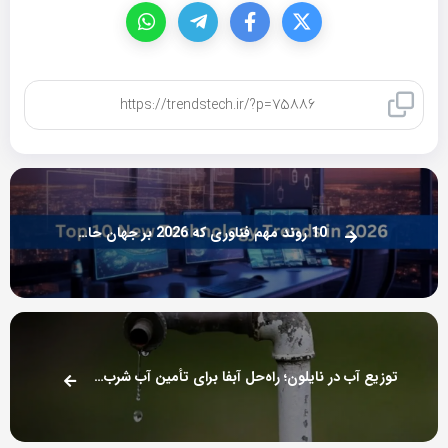
کپی لینک
10 روند مهم فناوری که 2026 بر جهان حاکم می شوند
توزیع آب در نایلون؛ راه‌حل آبفا برای تأمین آب شرب در زمان قطعی