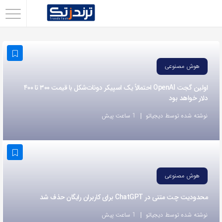
اشتراک
گذاری
با
هوش مصنوعی
استفاده
از
اولین گجت OpenAI احتمالاً یک اسپیکر دونات‌شکل با قیمت ۳۰۰ تا ۴۰۰
دلار خواهد بود
روش‌های
زیر
نوشته شده توسط دیجیاتو
1 ساعت پیش
می‌توانید
این
صفحه
را
هوش مصنوعی
با
محدودیت چت متنی در ChatGPT برای کاربران رایگان حذف شد
دوستان
خود
نوشته شده توسط دیجیاتو
1 ساعت پیش