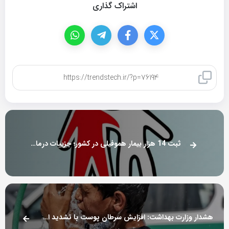
اشتراک گذاری
کپی لینک
ثبت 14 هزار بیمار هموفیلی در کشور؛ جزییات درمان رایگان بیماران
هشدار وزارت بهداشت: افزایش سرطان پوست با تشدید اشعه فرابنفش در تابستان