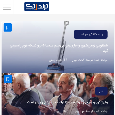
اشتراک
گذاری
با
لوازم خانگی هوشمند
استفاده
از
شیائومی زمین‌شوی و جاروبرقی بی‌سیم میجیا ۵ پرو نسخه فوم را معرفی
کرد
روش‌های
زیر
نوشته شده توسط گجت نیوز
13 دقیقه پیش
می‌توانید
این
صفحه
را
هنر
با
واروژ کریم‌مسیحی وارث شایسته ارامنه در سینمای ایران است
دوستان
خود
نوشته شده توسط مهر نیوز
1 ساعت پیش