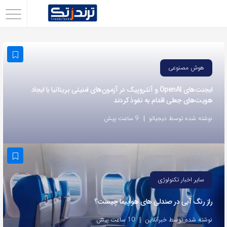
اشتراک
گذاری
با
هوش مصنوعی
استفاده
از
ایجنت‌های OpenAI و آنتروپیک در آزمون‌های امنیتی بریتانیا با ایجاد
هویت‌های جعلی اقدام به نفوذ کردند
روش‌های
زیر
نوشته شده توسط دیجیاتو
9 ساعت پیش
می‌توانید
این
صفحه
را
سایر اخبار تکنولوژی
با
راز رنگ آبی در صندلی های هواپیما چیست؟
دوستان
خود
نوشته شده توسط خبرآنلاین
10 ساعت پیش