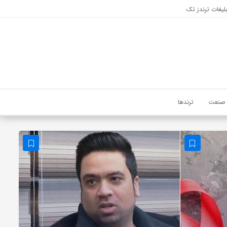
لیغات ترندز تک
صنعت
ترندها