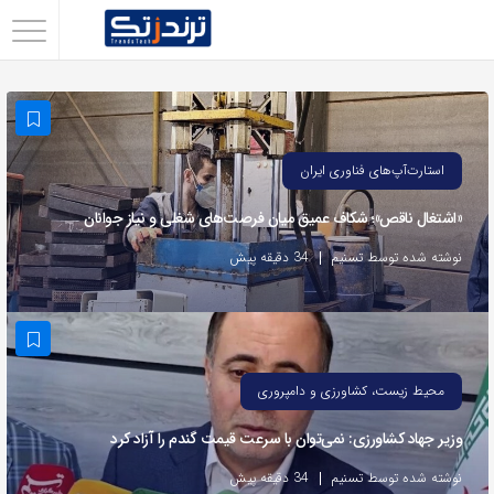
اشتراک
گذاری
با
استفاده
استارت‌آپ‌های فناوری ایران
از
«اشتغال ناقص»؛ شکاف عمیق میان فرصت‌های شغلی و نیاز جوانان
روش‌های
زیر
نوشته شده توسط تسنیم
34 دقیقه پیش
می‌توانید
این
صفحه
را
محیط زیست، کشاورزی و دامپروری
با
وزیر جهاد کشاورزی: نمی‌توان با سرعت قیمت گندم را آزاد کرد
دوستان
خود
نوشته شده توسط تسنیم
34 دقیقه پیش