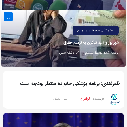
به
اشتراک
بگذارید.
استارت‌آپ‌های فناوری ایران
کپی
شهریور و امید کارگران به ترمیم حقوق
لینک
نوشته شده توسط تسنیم
34 دقیقه پیش
ظفرقندی: برنامه پزشکی خانواده منتظر بودجه است
1 سال پیش
نویسنده:
اکوایران
__