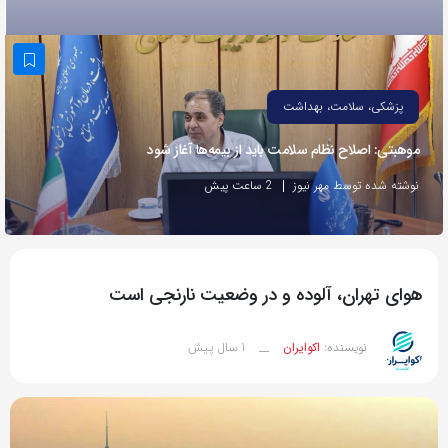
به
اشتراک
بگذارید.
پزشکی، سلامت، بهداشت
کپی
موهبتی: اصلاح نظام سلامت باید از بیمه‌ها آغاز شود
لینک
نوشته شده توسط مهر نیوز
2 ساعت پیش
هوای تهران، آلوده و در وضعیت نارنجی است
1 سال پیش
نویسنده:
اکوایران
__