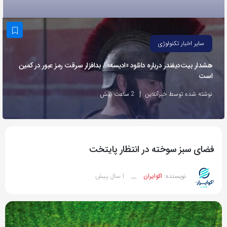
به
اشتراک
بگذارید.
سایر اخبار تکنولوژی
هشدار بیت‌دیفندر درباره دانلود «ادیسه» / بدافزار سرقت رمز عبور در کمین
کپی
است
لینک
نوشته شده توسط خبرآنلاین
2 ساعت پیش
فضای سبز سوخته در انتظار پایتخت
1 سال پیش
نویسنده:
اکوایران
__