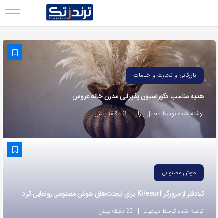
اشتراک
گذاری
با
استفاده
بازرگانی و تجارت و خدمات
از
هدیه مناسب دکوراسیون پذیرایی مدرن خانه عروس
روش‌های
زیر
نوشته شده توسط تحلیل بازار
3 دقیقه پیش
می‌توانید
این
صفحه
را
هوش مصنوعی
با
کلادفلر از مرورگر Kitesurf برای ایجنت‌های هوش مصنوعی رونمایی کرد
دوستان
خود
نوشته شده توسط دیجیاتو
22 دقیقه پیش