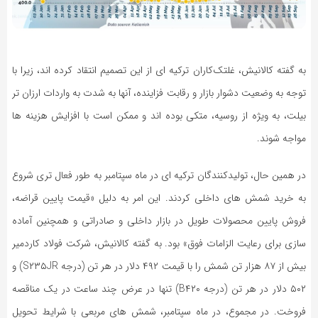
به گفته کالانیش، غلتک‌کاران ترکیه ‌ای از این تصمیم انتقاد کرده ‌اند، زیرا با
توجه به وضعیت دشوار بازار و رقابت فزاینده، آنها به شدت به واردات ارزان‌ تر
بیلت، به ویژه از روسیه، متکی بوده ‌اند و ممکن است با افزایش هزینه‌ ها
مواجه شوند.
در همین حال، تولیدکنندگان ترکیه ‌ای در ماه سپتامبر به طور فعال ‌تری شروع
به خرید شمش ‌های داخلی کردند. این امر به دلیل «قیمت پایین قراضه،
فروش پایین محصولات طویل در بازار داخلی و صادراتی و همچنین آماده‌
سازی برای رعایت الزامات فوق» بود. به گفته کالانیش، شرکت فولاد کاردمیر
بیش از ۸۷ هزار تن شمش را با قیمت ۴۹۲ دلار در هر تن (درجه S۲۳۵JR) و
۵۰۲ دلار در هر تن (درجه B۴۲۰) تنها در عرض چند ساعت در یک مناقصه
فروخت. در مجموع، در ماه سپتامبر، شمش‌ های مربعی با شرایط تحویل