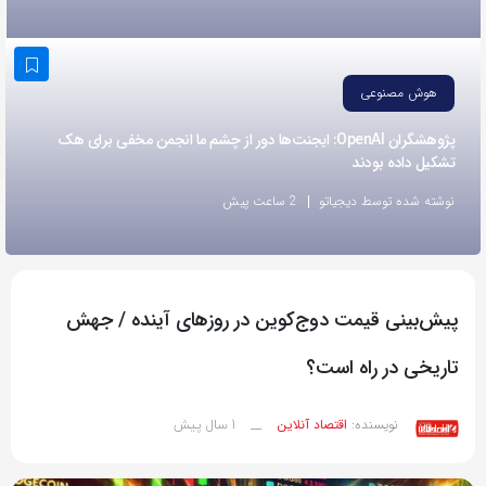
به
اشتراک
بگذارید.
هوش مصنوعی
پژوهشگران OpenAI: ایجنت‌ها دور از چشم ما انجمن مخفی برای هک
کپی
تشکیل داده بودند
لینک
نوشته شده توسط دیجیاتو
2 ساعت پیش
پیش‌بینی قیمت دوج‌کوین در روزهای آینده / جهش
تاریخی در راه است؟
1 سال پیش
نویسنده:
اقتصاد آنلاین
__