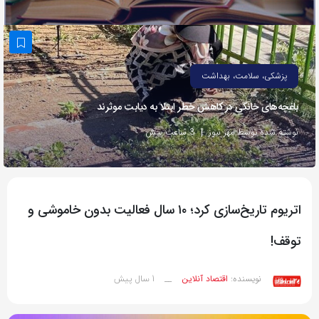
به
اشتراک
بگذارید.
پزشکی، سلامت، بهداشت
کپی
باغچه‌های خانگی در کاهش خطر ابتلا به دیابت موثرند
لینک
نوشته شده توسط مهر نیوز
3 ساعت پیش
اتریوم تاریخ‌سازی کرد؛ ۱۰ سال فعالیت بدون خاموشی و
توقف!
1 سال پیش
نویسنده:
اقتصاد آنلاین
__