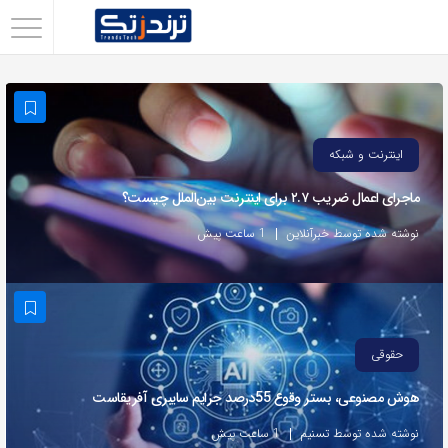
اشتراک
گذاری
با
استفاده
اینترنت و شبکه
از
ماجرای اعمال ضریب ۲.۷ برای اینترنت بین‌الملل چیست؟
روش‌های
زیر
نوشته شده توسط خبرآنلاین
1 ساعت پیش
می‌توانید
این
صفحه
را
حقوقی
با
هوش مصنوعی، بستر وقوع 55درصد جرایم سایبری آفریقاست
دوستان
خود
نوشته شده توسط تسنیم
1 ساعت پیش