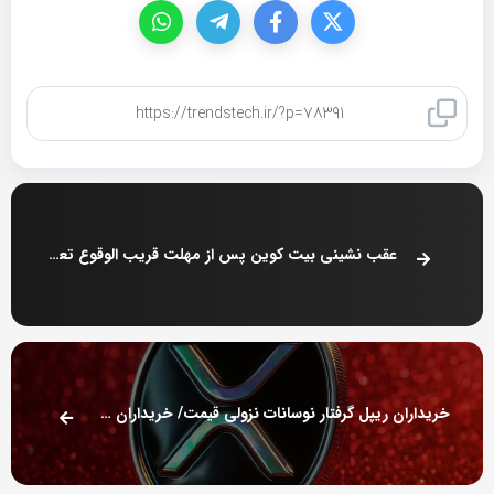
کپی لینک
عقب نشینی بیت کوین پس از مهلت قریب الوقوع تعرفه های ترامپ
خریداران ریپل گرفتار نوسانات نزولی قیمت/ خریداران چقدر ضرر کردند؟