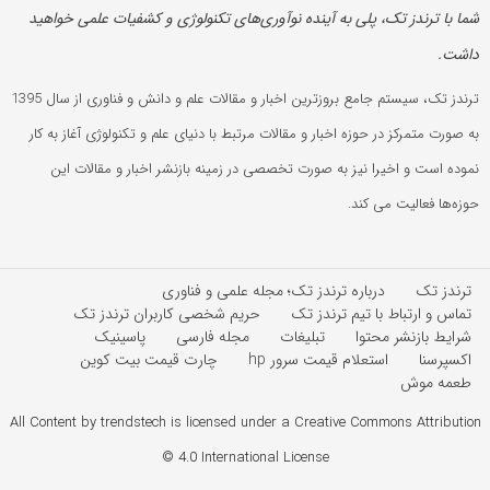
شما با ترندز تک، پلی به آینده‌ نوآوری‌های تکنولوژی و کشفیات علمی خواهید
داشت.
ترندز تک، سیستم جامع بروزترین اخبار و مقالات علم و دانش و فناوری از سال 1395
به صورت متمرکز در حوزه اخبار و مقالات مرتبط با دنیای علم و تکنولوژی آغاز به کار
نموده است و اخیرا نیز به صورت تخصصی در زمینه بازنشر اخبار و مقالات این
حوزه‌ها فعالیت می کند.
ترندز تک
درباره ترندز تک؛ مجله علمی و فناوری
تماس و ارتباط با تیم ترندز تک
حریم شخصی کاربران ترندز تک
شرایط بازنشر محتوا
تبلیغات
مجله فارسی
پاسینیک
اکسپرسنا
استعلام قیمت سرور hp
چارت قیمت بیت کوین
طعمه موش
All Content by trendstech is licensed under a Creative Commons Attribution
4.0 International License ©️