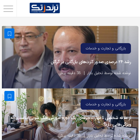
اشتراک
گذاری
با
استفاده
بازرگانی و تجارت و خدمات
از
رشد ۲۴ درصدی صدور کارت‌های بازرگانی در گرگان
روش‌های
زیر
نوشته شده توسط تحلیل بازار
38 دقیقه پیش
می‌توانید
این
صفحه
بازرگانی و تجارت و خدمات
را
با
از علاقه شخصی تا مهارت حرفه‌ای یک دوره آموزش فنگ شویی مناسب چه
ویژگی‌هایی دارد؟
دوستان
خود
نوشته شده توسط تحلیل بازار
38 دقیقه پیش