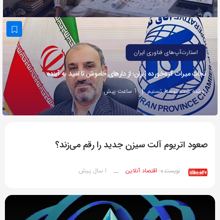
به
اشتراک
بگذارید.
استارت‌آپ‌های فناوری ایران
کپی
نجات میراث گره‌خورده ایران؛ از دارهای خاموش تا امید به آینده
لینک
نوشته شده توسط تسنیم
1 ساعت پیش
صعود اتریوم آلت ‌سیزن جدید را رقم می‌زند؟
1 سال پیش
نویسنده:
اقتصاد آنلاین
__