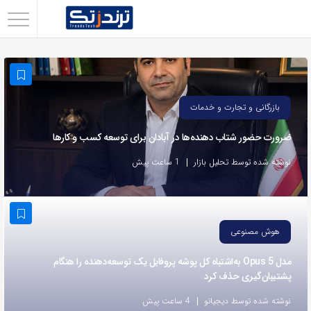
اشتراک
گذاری
با
استفاده
بازرگانی و تجارت و خدمات
از
ضرورت حضور شتاب ‌دهنده‌ها در آبادان برای توسعه کسب‌ و کارها
روش‌های
زیر
نوشته شده توسط تحلیل بازار
1 ساعت پیش
می‌توانید
این
صفحه
هوش مصنوعی
را
با
مدل Opus 5 به‌اشتباه کل پوشه پروفایل یک توسعه‌دهنده را هنگام
پشتیبان‌گیری حذف کرد
دوستان
خود
نوشته شده توسط دیجیاتو
4 ساعت پیش