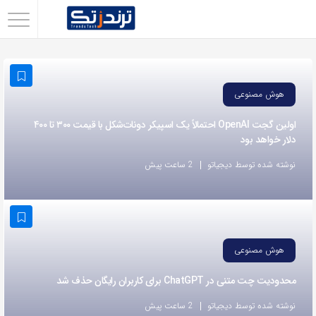
اشتراک
گذاری
با
هوش مصنوعی
استفاده
از
اولین گجت OpenAI احتمالاً یک اسپیکر دونات‌شکل با قیمت ۳۰۰ تا ۴۰۰
دلار خواهد بود
روش‌های
زیر
نوشته شده توسط دیجیاتو
2 ساعت پیش
می‌توانید
این
صفحه
را
هوش مصنوعی
با
محدودیت چت متنی در ChatGPT برای کاربران رایگان حذف شد
دوستان
خود
نوشته شده توسط دیجیاتو
2 ساعت پیش