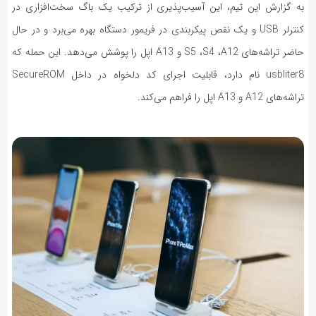
به گزارش این تیم، این آسیب‌پذیری از ترکیب یک باگ سخت‌افزاری در
کنترلر
USB
و یک نقص پیکربندی در فریمور دستگاه بهره می‌برد و در حال
حاضر تراشه‌های
A12
،
S4
،
S5
و
A13
اپل را پوشش می‌دهد. این حمله که
usbliter8
نام دارد، قابلیت اجرای کد دلخواه در داخل
SecureROM
تراشه‌های
A12
و
A13
اپل را فراهم می‌کند.