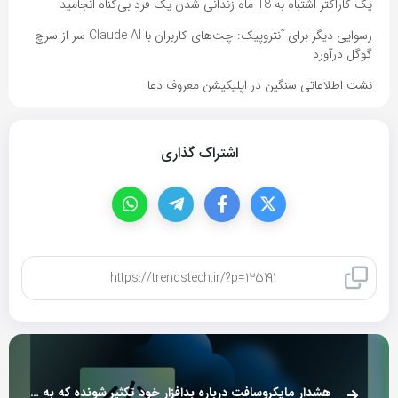
یک کاراکتر اشتباه به 18 ماه زندانی شدن یک فرد بی‌گناه انجامید
رسوایی دیگر برای آنتروپیک: چت‌های کاربران با Claude AI سر از سرچ
گوگل درآورد
نشت اطلاعاتی سنگین در اپلیکیشن معروف دعا
اشتراک گذاری
کپی لینک
هشدار مایکروسافت درباره بدافزار خود تکثیر شونده که به دنبال ارزهای دیجیتال است