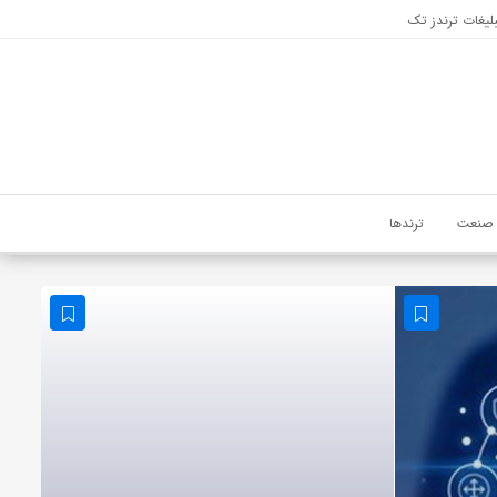
لیغات ترندز تک
صنعت
ترندها