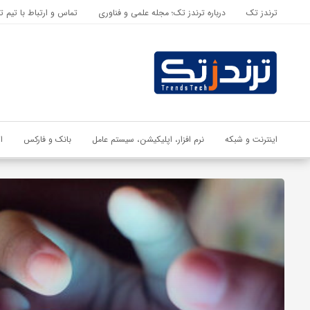
ترندز تک
درباره ترندز تک؛ مجله علمی و فناوری
تماس و ارتباط با تیم ت
اشتراک گذاری
با استفاده از روش‌های زیر می‌توانید این صفحه را با دوستان خود به
اشتراک بگذارید.
کپی لینک
اینترنت و شبکه
نرم افزار، اپلیکیشن، سیستم عامل
بانک و فارکس
ا