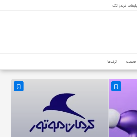
لیغات ترندز تک
صنعت
ترندها