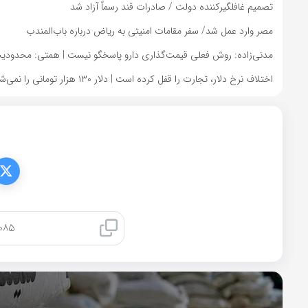
تصمیم غافلگیرکننده دولت / صادرات قند رسماً آزاد شد
مصر وارد عمل شد/ سفر مقامات امنیتی به ریاض درباره باب‌المندب
مدنی‌زاده: روش فعلی قیمت‌گذاری دارو پاسخگو نیست | همتی: محدودیت
اختلاف نرخ دلار، تجارت را قفل کرده است | دلار ۱۳۰ هزار تومانی را نمی‌شود با نرخ ۸۰ هزار تومان فروخت
کپی لینک