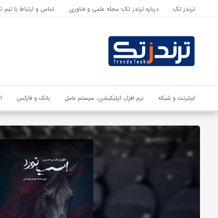
ترندز تک
درباره ترندز تک؛ مجله علمی و فناوری
تماس و ارتباط با تیم ت
اشتراک گذاری
با استفاده از روش‌های زیر می‌توانید این صفحه را با دوستان خود به
اشتراک بگذارید.
کپی لینک
اینترنت و شبکه
نرم افزار، اپلیکیشن، سیستم عامل
بانک و فارکس
ا