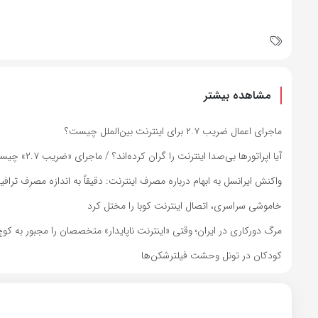
مشاهده بیشتر
ماجرای اعمال ضریب ۲.۷ برای اینترنت بین‌الملل چیست؟
آیا اپراتورها بی‌صدا اینترنت را گران کرده‌اند؟ / ماجرای «ضریب ۲.۷» چیست؟
واکنش ایرانسل به ابهام درباره مصرف اینترنت: دقیقاً به اندازه مصرف ترا
خاموشی سراسری، اتصال اینترنت کوبا را مختل کرد
مرگ دورکاری در ایران؛ وقتی «اینترنت ناپایدار» متخصصان را مجبور به کوچ کرد/ ا
کودکان در تونل وحشت فیلترشکن‌ها