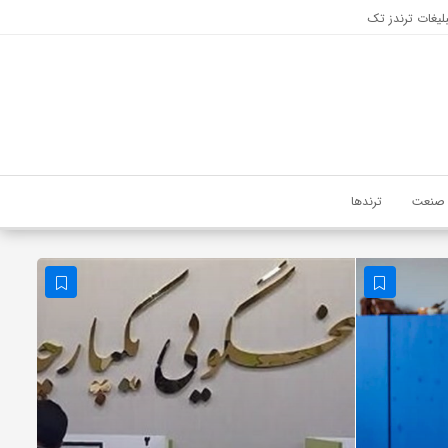
لیغات ترندز تک
صنعت
ترندها