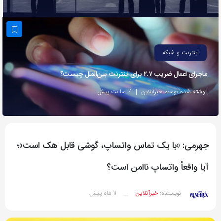
به
اشتراک
بگذارید.
اینترنت و شبکه
کپی
ماجرای اعمال ضریب ۲.۷ برای اینترنت بین‌الملل چیست؟
لینک
نوشته شده توسط خبرآنلاین
7 ساعت پیش
جهرمی: «با یک تماس واتساپ، گوشی قابل هک است»؛
آیا واقعاً واتساپ ناامن است؟
11 ماه پیش
نویسنده:
خبرآنلاین
__