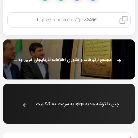
کپی لینک
مجتمع ارتباطات و فناوری اطلاعات آذربایجان غربی به بهره‌برداری رسید
چین با تراشه جدید «۶g» به سرعت ۱۰۰ گیگابیت بر ثانیه رسید!