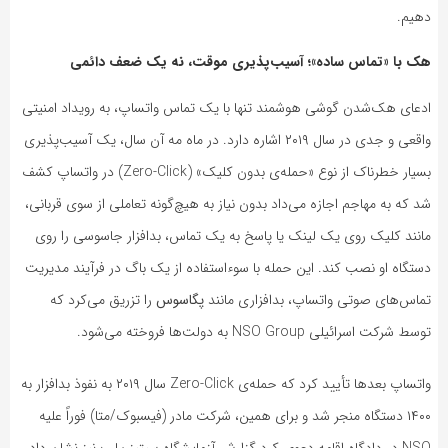
دهیم.
هک با «تماس ساده»؛ آسیب‌پذیری موقت، نه یک ضعف دائمی
ادعای هک‌شدن گوشی هوشمند تنها با یک تماس واتساپ، به رویداد امنیتی
واقعی و جدی در سال ۲۰۱۹ اشاره دارد. در ماه مه آن سال، یک آسیب‌پذیری
بسیار خطرناک از نوع «حمله‌ی بدون کلیک» (Zero-Click) در واتساپ کشف
شد که به مهاجم اجازه می‌داد بدون نیاز به هیچ‌گونه تعاملی از سوی قربانی،
مانند کلیک روی یک لینک یا پاسخ به یک تماس، بدافزار جاسوسی را روی
دستگاه او نصب کند. این حمله با سوءاستفاده از یک باگ در فرآیند مدیریت
تماس‌های صوتی واتساپ، بدافزاری مانند
پگاسوس
را تزریق می‌کرد که
توسط شرکت اسرائیلی NSO Group به دولت‌ها فروخته می‌شود.
واتساپ بعدها تأیید کرد که حمله‌ی Zero-Click سال ۲۰۱۹ به نفوذ بدافزار به
۱۴۰۰ دستگاه منجر شد و برای همین، شرکت مادر (فیسبوک/متا) فوراً علیه
NSO در دادگاه اقامه دعوی کرد گزارش آزمایشگاه سیتیزن‌لب نیز نشان داد