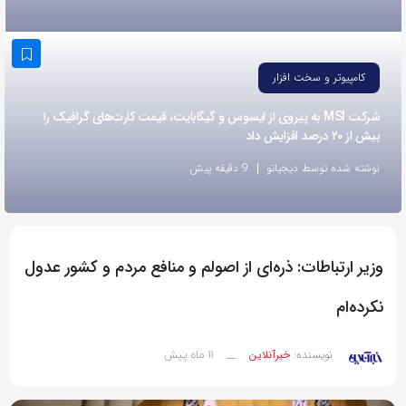
به
اشتراک
بگذارید.
کامپیوتر و سخت افزار
شرکت MSI به پیروی از ایسوس و گیگابایت، قیمت کارت‌های گرافیک را
کپی
بیش از ۲۰ درصد افزایش داد
لینک
نوشته شده توسط دیجیاتو
9 دقیقه پیش
وزیر ارتباطات: ذره‌ای از اصولم و منافع مردم و کشور عدول
نکرده‌ام
11 ماه پیش
نویسنده:
خبرآنلاین
__