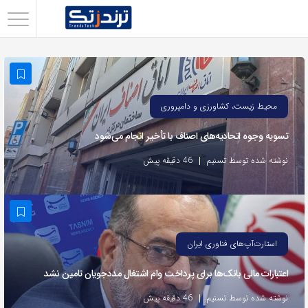
اشتراک
گذاری
با
استفاده
محیط زیست، کشاورزی و دامپروری
از
تسویه وجوه اتحادیه‌های اصناف با تأخیر انجام می‌شود
روش‌های
زیر
نوشته شده توسط تسنیم
46 دقیقه پیش
می‌توانید
این
صفحه
را
استارت‌آپ‌های فناوری ایران
با
اعتبارات مالی بانک‌ها برای پرداخت وام اشتغال مددجویان تامین نشد
دوستان
خود
نوشته شده توسط تسنیم
46 دقیقه پیش