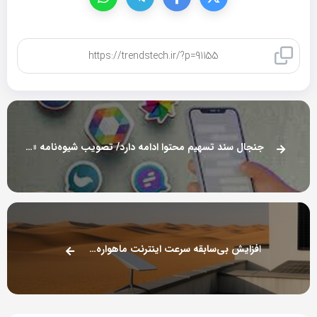
کپی لینک
جنجال سند تسهیم محتوا ادامه دارد/ تصویب شیوه‌نامه «فسادزا» شنبه، علیرغم دستور رئیس‌جمهور
افزایش بی‌سابقه سرعت اینترنت ماهواره‌ای استارلینک