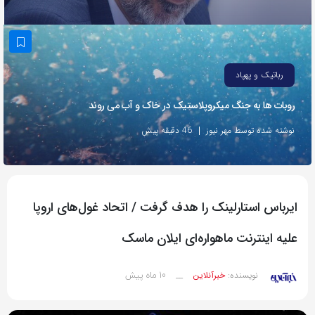
به
اشتراک
بگذارید.
رباتیک و پهپاد
کپی
روبات ها به جنگ میکروپلاستیک در خاک و آب می روند
لینک
نوشته شده توسط مهر نیوز
46 دقیقه پیش
ایرباس استارلینک را هدف گرفت / اتحاد غول‌های اروپا
علیه اینترنت ماهواره‌ای ایلان ماسک
10 ماه پیش
نویسنده:
خبرآنلاین
__