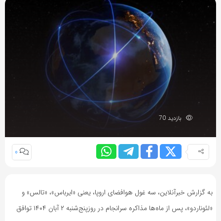
بازدید 70
0
به گزارش خبرآنلاین، سه غول هوافضای اروپا، یعنی «ایرباس»، «تالس» و
«لئوناردو»، پس از ماه‌ها مذاکره سرانجام در روزپنج‌شنبه ۲ آبان ۱۴۰۴ توافق