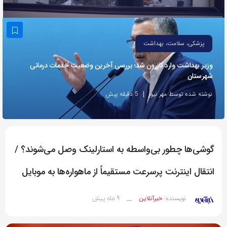
به
اشتراک
بگذارید.
پزشکی، سلامت، بهداشت
وزیر بهداشت وارد کازرون شد؛ بررسی آخرین وضعیت خدمات درمانی
کپی
شهرستان
لینک
نوشته شده توسط مهر نیوز
5 دقیقه پیش
گوشی‌ها چطور بی‌واسطه به استارلینک وصل می‌شوند؟ /
انتقال اینترنت پرسرعت مستقیماً از ماهواره‌ها به موبایل
9 ماه پیش
نویسنده:
خبرآنلاین
__