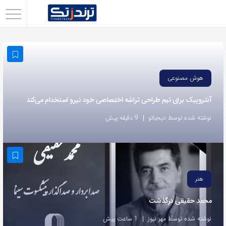
اشتراک
گذاری
با
استفاده
هوش مصنوعی
از
آنتروپیک برای تیم طراحی تراشه اختصاصی خود نیرو استخدام می‌کند
روش‌های
زیر
نوشته شده توسط دیجیاتو
9 دقیقه پیش
می‌توانید
این
صفحه
را
هنر
با
محمد حقیقی درگذشت
دوستان
خود
نوشته شده توسط مهر نیوز
1 ساعت پیش