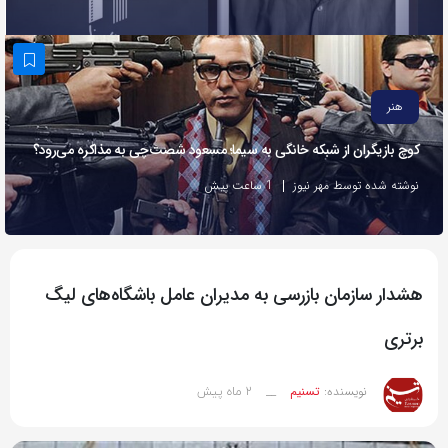
به
اشتراک
بگذارید.
هنر
کپی
کوچ بازیگران از شبکه خانگی به سیما؛ مسعود شصت‌چی به مذاکره می‌رود؟
لینک
نوشته شده توسط مهر نیوز
1 ساعت پیش
هشدار سازمان بازرسی به مدیران عامل باشگاه‌های لیگ
برتری
2 ماه پیش
نویسنده:
تسنیم
__