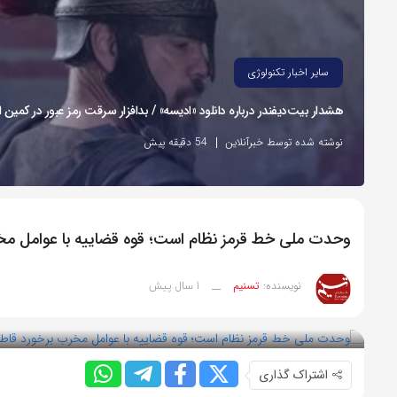
سایر اخبار تکنولوژی
هشدار بیت‌دیفندر درباره دانلود «ادیسه» / بدافزار سرقت رمز عبور در کمین
نوشته شده توسط خبرآنلاین
54 دقیقه پیش
وحدت ملی خط قرمز نظام است؛ قوه قضاییه با عوامل مخر
1 سال پیش
نویسنده:
تسنیم
__
بازدید 58
اشتراک گذاری