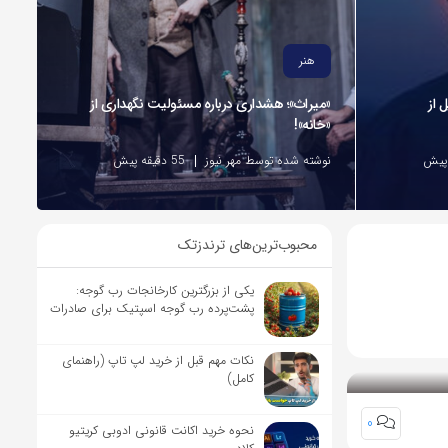
هنر
 از
«میراث»؛ هشداری درباره مسئولیت نگهداری از
«خانه»!
نوشته شده توسط مهر نیوز
55 دقیقه پیش
محبوب‌ترین‌های ترندزتک
یکی از بزرگترین کارخانجات رب گوجه:
پشت‌پرده رب گوجه اسپتیک برای صادرات
نکات مهم قبل از خرید لپ تاپ (راهنمای
کامل)
0
نحوه خرید اکانت قانونی ادوبی کریتیو