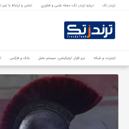
ترندز تک
درباره ترندز تک؛ مجله علمی و فناوری
تماس و ارتباط با تیم ت
اشتراک گذاری
با استفاده از روش‌های زیر می‌توانید این صفحه را با دوستان خود به
اشتراک بگذارید.
کپی لینک
اینترنت و شبکه
نرم افزار، اپلیکیشن، سیستم عامل
بانک و فارکس
ا