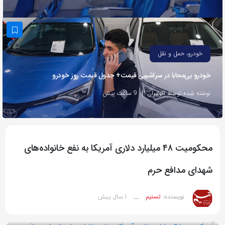
به
اشتراک
بگذارید.
خودرو، حمل و نقل
کپی
خودرو بی‌محابا در سراشیبی قیمت+ جدول قیمت روز خودرو
لینک
نوشته شده توسط اکوایران
9 ساعت پیش
محکومیت ۴۸ میلیارد دلاری آمریکا به نفع خانواده‌های
شهدای مدافع حرم
1 سال پیش
نویسنده:
تسنیم
__
بازدید 96