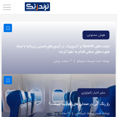
اشتراک
گذاری
با
هوش مصنوعی
استفاده
از
ایجنت‌های OpenAI و آنتروپیک در آزمون‌های امنیتی بریتانیا با ایجاد
هویت‌های جعلی اقدام به نفوذ کردند
روش‌های
زیر
نوشته شده توسط دیجیاتو
7 ساعت پیش
می‌توانید
این
صفحه
را
سایر اخبار تکنولوژی
با
راز رنگ آبی در صندلی های هواپیما چیست؟
دوستان
خود
نوشته شده توسط خبرآنلاین
9 ساعت پیش