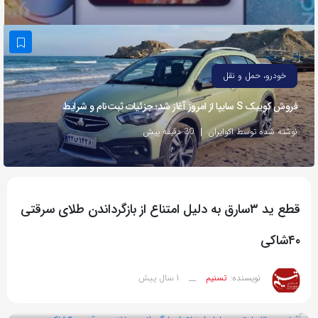
به
اشتراک
بگذارید.
خودرو، حمل و نقل
کپی
فروش کوییک S سایپا از امروز آغاز شد؛ جزئیات ثبت‌نام و شرایط
لینک
نوشته شده توسط اکوایران
30 دقیقه پیش
قطع ید ۳سارق به دلیل امتناع از بازگرداندن طلای سرقتی
۴۰شاکی
1 سال پیش
نویسنده:
تسنیم
__
بازدید 77