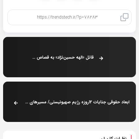
کپی لینک
قاتل «الهه حسین‌نژاد» به قصاص محکوم شد
ابعاد حقوقی جنایات ۱۲روزه رژیم صهیونیستی/ مسیرهای ممکن برای پیگرد بین‌المللی اسرائیل
نظرات کاربران