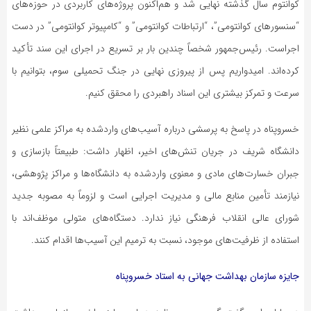
کوانتوم سال گذشته نهایی شد و هم‌اکنون پروژه‌های کاربردی در حوزه‌های
“سنسورهای کوانتومی”، “ارتباطات کوانتومی” و “کامپیوتر کوانتومی” در دست
اجراست. رئیس‌جمهور شخصاً چندین بار بر تسریع در اجرای این سند تأکید
کرده‌اند. امیدواریم پس از پیروزی نهایی در جنگ تحمیلی سوم، بتوانیم با
سرعت و تمرکز بیشتری این اسناد راهبردی را محقق کنیم.
خسروپناه در پاسخ به پرسشی درباره آسیب‌های واردشده به مراکز علمی نظیر
دانشگاه شریف در جریان تنش‌های اخیر، اظهار داشت: طبیعتاً بازسازی و
جبران خسارت‌های مادی و معنوی واردشده به دانشگاه‌ها و مراکز پژوهشی،
نیازمند تأمین منابع مالی و مدیریت اجرایی است و لزوماً به مصوبه جدید
شورای عالی انقلاب فرهنگی نیاز ندارد. دستگاه‌های متولی موظف‌اند با
استفاده از ظرفیت‌های موجود، نسبت به ترمیم این آسیب‌ها اقدام کنند.
جایزه سازمان بهداشت جهانی به استاد خسروپناه