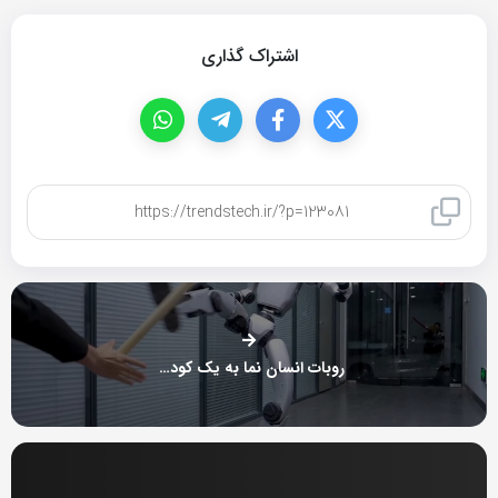
اشتراک گذاری
کپی لینک
روبات انسان نما به یک کودک لگد زد