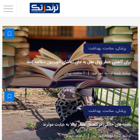
اشتراک
گذاری
با
استفاده
پزشکی، سلامت، بهداشت
از
برای کاهش خطر زوال عقل به جای تماشای تلویزیون مطالعه کنید
روش‌های
زیر
نوشته شده توسط مهر نیوز
1 ساعت پیش
می‌توانید
این
صفحه
را
پزشکی، سلامت، بهداشت
با
باغچه‌های خانگی در کاهش خطر ابتلا به دیابت موثرند
دوستان
خود
نوشته شده توسط مهر نیوز
1 ساعت پیش