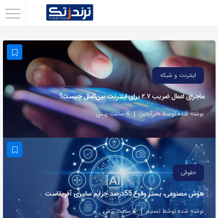
اشتراک
گذاری
با
استفاده
اینترنت و شبکه
از
ماجرای اعمال ضریب ۲.۷ برای اینترنت بین‌الملل چیست؟
روش‌های
زیر
نوشته شده توسط خبرآنلاین
4 ساعت پیش
می‌توانید
این
صفحه
را
حقوقی
با
هوش مصنوعی، بستر وقوع 55درصد جرایم سایبری آفریقاست
دوستان
خود
نوشته شده توسط تسنیم
4 ساعت پیش