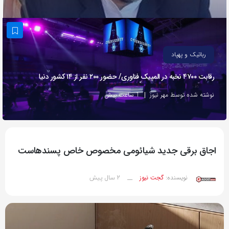
به
اشتراک
بگذارید.
رباتیک و پهپاد
کپی
رقابت ۴۷۰۰ نخبه در المپیک فناوری/ حضور ۲۰۰ نفر از ۱۴ کشور دنیا
لینک
نوشته شده توسط مهر نیوز
1 ساعت پیش
اجاق برقی جدید شیائومی مخصوص خاص پسندهاست
2 سال پیش
نویسنده:
گجت نیوز
__