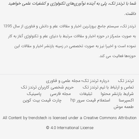
شما با ترندز تک، پلی به آینده‌ نوآوری‌های تکنولوژی و کشفیات علمی خواهید
داشت.
ترندز تک، سیستم جامع بروزترین اخبار و مقالات علم و دانش و فناوری از سال 1395
به صورت متمرکز در حوزه اخبار و مقالات مرتبط با دنیای علم و تکنولوژی آغاز به کار
نموده است و اخیرا نیز به صورت تخصصی در زمینه بازنشر اخبار و مقالات این
حوزه‌ها فعالیت می کند.
ترندز تک
درباره ترندز تک؛ مجله علمی و فناوری
تماس و ارتباط با تیم ترندز تک
حریم شخصی کاربران ترندز تک
شرایط بازنشر محتوا
تبلیغات
مجله فارسی
پاسینیک
اکسپرسنا
استعلام قیمت سرور hp
چارت قیمت بیت کوین
طعمه موش
All Content by trendstech is licensed under a Creative Commons Attribution
4.0 International License ©️