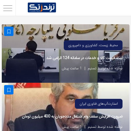
اشتراک
گذاری
با
استفاده
محیط زیست، کشاورزی و دامپروری
از
ثبت قیمت کالا و خدمات در سامانه 124 الزامی شد
روش‌های
زیر
نوشته شده توسط تسنیم
1 ساعت پیش
می‌توانید
این
صفحه
را
استارت‌آپ‌های فناوری ایران
با
ضرورت افزایش سقف وام اشتغال مددجویان به 400 میلیون تومان
دوستان
خود
نوشته شده توسط تسنیم
1 ساعت پیش