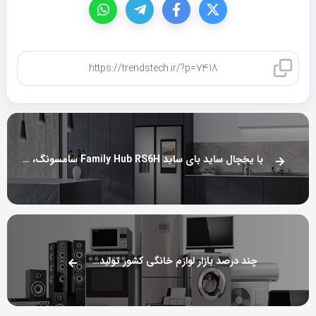
کپی لینک
با یخچال ساید بای ساید Family Hub RS6H سامسونگ، زندگی رویایی را تجربه کنید
چند درصد بازار لوازم خانگی کشور تولید داخل است؟